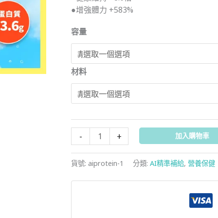
●增強體力 +583%
容量
材料
【The
-
+
加入購物車
Deep
Tech】
貨號:
aiprotein-1
分類:
AI精準補給
,
營養保健
AIPRE
代
謝
力
啟