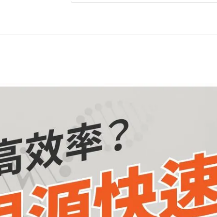
動
精
準
高
蛋
白-
臺
灣
炭
焙
鐵
觀
音
奶
茶
數
量