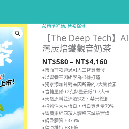
AI精準補給
,
營養保健
【The Deep Tech
灣炭焙鐵觀音奶茶
價
NT$
580
–
NT$
4,160
格
●市面首款透過AI人工智慧開發
範
●以營養基因組學為根據打造
圍：
●獨家添加針對基因所需的7大營養素
NT$5
●含糖量僅0.2克熱量最低107大卡
到
●天然原料並通過SGS、禁藥檢測
NT$4,
●植物性大豆蛋白，蛋白質含量79%
●營養素經四項人體臨床試驗實證
●調整體質 +373%
●健康維持 +8.6倍