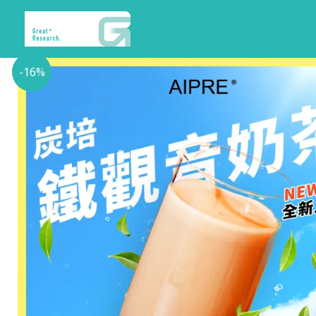
跳
至
主
要
-16%
內
容