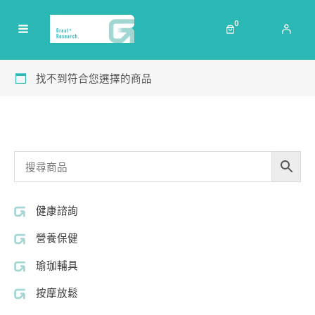
跳
至
0
MAIN
主
要
MENU
內
找不到符合您選擇的商品
容
健康諮詢
營養保健
瑜珈輔具
按摩放鬆